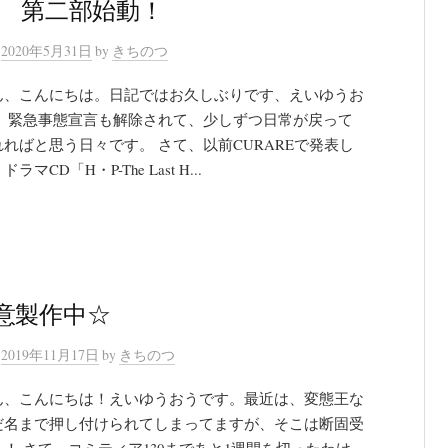
P 第二部始動！
n
2020年5月31日
by
きちのつ
ん、こんにちは。日記ではお久しぶりです、えいゆうお
。 緊急事態宣言も解除されて、少しずつ日常が戻って
ればと思う日々です。 さて、以前CURAREで発表し
ラマCD「H・P-The Last H...
意製作中☆
n
2019年11月17日
by
きちのつ
ん、こんにちは！えいゆうおうです。最近は、変態王な
だ名まで押し付けられてしまってますが、そこは断固受
！ さて、コミティア130まであと1週間を切ったわけ