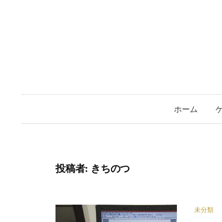
コ
ン
テ
ン
ツ
へ
ス
キ
ホーム
ッ
プ
投稿者:
きちのつ
未分類