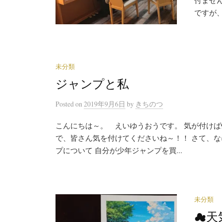
ですが、
未分類
ジャンプと私
Posted
on
2019年9月6日
by
きちのつ
こんにちは～。 えいゆうおうです。 気が付けば
で、皆さん気を付けてくださいね～！！ さて、
プについて 自分が少年ジャンプを買...
未分類
☁天