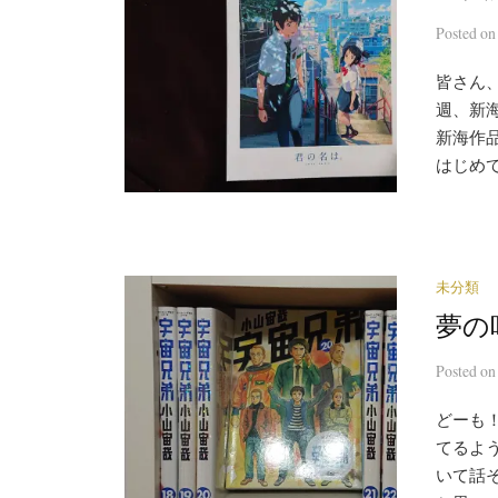
Posted
o
皆さん
週、新
新海作
はじめて
未分類
夢の
Posted
o
どーも
てるよう
いて話