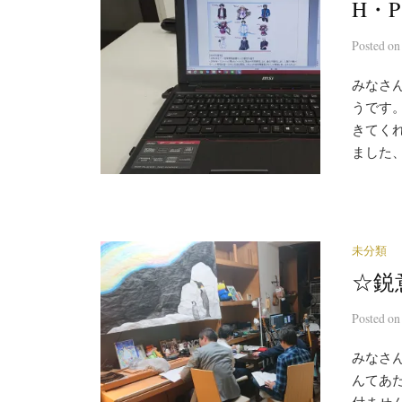
H・
Posted
o
みなさ
うです
きてくれ
ました、ド
未分類
☆鋭
Posted
o
みなさ
んてあ
付ません