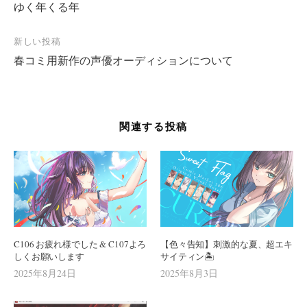
ゆく年くる年
新しい投稿
春コミ用新作の声優オーディションについて
関連する投稿
C106 お疲れ様でした & C107よろ
【色々告知】刺激的な夏、超エキ
しくお願いします
サイティン🏝️
2025年8月24日
2025年8月3日