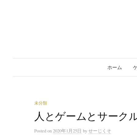
ホーム
未分類
人とゲームとサーク
Posted
on
2020年1月25日
by
せーじくそ